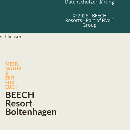
Datenschutzerklärung
© 2026 - BEECH
Resorts -
Part of Five E
Group
schliessen
MEER,
NATUR
&
ZEIT
FÜR
EUCH
BEECH
Resort
Boltenhagen