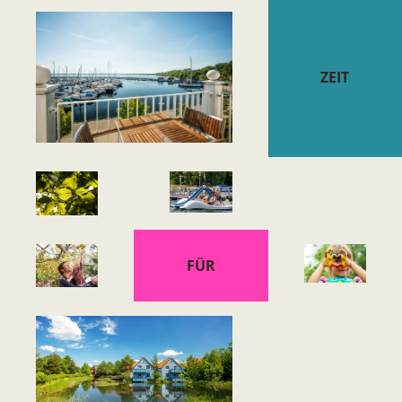
ZEIT
FÜR