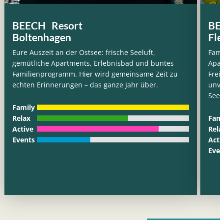
BEECH Resort
BE
Boltenhagen
Fl
Eure Auszeit an der Ostsee: frische Seeluft,
Fam
gemütliche Apartments, Erlebnisbad und buntes
Apa
Familienprogramm. Hier wird gemeinsame Zeit zu
Fre
echten Erinnerungen – das ganze Jahr über.
unv
See
Family
Relax
Fam
Active
Rel
Events
Act
Eve
Mehr