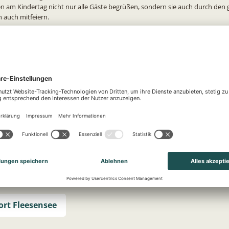
den am Kindertag nicht nur alle Gäste begrüßen, sondern sie auch durch den 
 auch mitfeiern.
die ganze Familie
esort stehen Spiel, Spaß und Spannung auf dem Programm, auch das AQUAF
s eine erfrischende Abkühlung: Vom Meerjungfrauenschwimmkurs über Ki
hin zur spannenden Schatzsuche ist für jeden etwas dabei. Für Erfrischung 
Alle Kinder bis 16 Jahre haben ab 14:00 Uhr freien Eintritt ins Erlebnisbad – 
en einen ermäßigten Eintritt.
und große Feinschmecker
ofen oder Bratwurst vom Grill – ab 14:00 Uhr gibt es kulinarische Highlights
 genau richtig für einen Nachmittag voller Erlebnisse.
BEECH Resort Fleesensee und AQUAFUN stehen ausreichend Parkplätze zur 
 ist frei, eine Anmeldung nicht nötig. Einfach vorbeikommen und Lieblingszei
en zum Programm unter:
https://beechresort-fleesensee.com/kindertag/#
rt Fleesensee