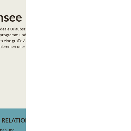
nsee
deale Urlaubsziel für
derprogramm und einem
en eine große Auswahl
schlemmen oder im
 RELATIONS
RESORTS
onen und
BEECH Resort Fleesensee