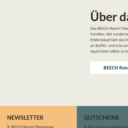
Über d
Das BEECH Resort Flees
Familien. Mit modern
Erlebnisbad lädt das 
an Buffet- und à-la-c
Apartment selbst zu 
BEECH Reso
NEWSLETTER
GUTSCHEINE
BEECH Resort Fleesensee
BEECH Resort Fleesens