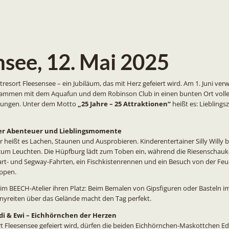
nsee, 12. Mai 2025
tresort Fleesensee – ein Jubiläum, das mit Herz gefeiert wird. Am 1. Juni ve
sammen mit dem Aquafun und dem Robinson Club in einen bunten Ort voller
ungen. Unter dem Motto
„25 Jahre – 25 Attraktionen“
heißt es: Lieblingsz
ler Abenteuer und Lieblingsmomente
r heißt es Lachen, Staunen und Ausprobieren. Kinderentertainer Silly Willy b
m Leuchten. Die Hüpfburg lädt zum Toben ein, während die Riesenschaukel
art- und Segway-Fahrten, ein Fischkistenrennen und ein Besuch von der Fe
uppen.
 im BEECH-Atelier ihren Platz: Beim Bemalen von Gipsfiguren oder Basteln i
nyreiten über das Gelände macht den Tag perfekt.
i & Ewi – Eichhörnchen der Herzen
Fleesensee gefeiert wird, dürfen die beiden Eichhörnchen-Maskottchen Edd