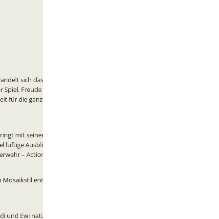
rwandelt sich das BEECH
 Spiel, Freude und
eit für die ganze
ringt mit seinen
 luftige Ausblicke
uerwehr – Action und
m Mosaikstil entstehen
i und Ewi natürlich