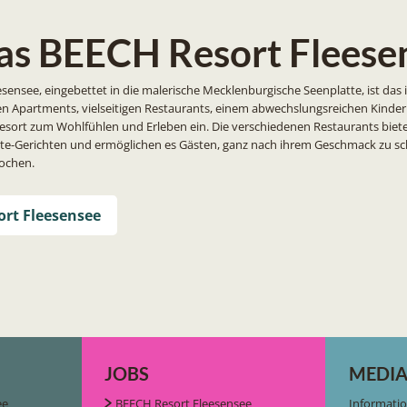
as BEECH Resort Fleese
ensee, eingebettet in die malerische Mecklenburgische Seenplatte, ist das i
en Apartments, vielseitigen Restaurants, einem abwechslungsreichen Kin
Resort zum Wohlfühlen und Erleben ein. Die verschiedenen Restaurants biet
arte-Gerichten und ermöglichen es Gästen, ganz nach ihrem Geschmack zu 
kochen.
rt Fleesensee
JOBS
MEDIA
ee
BEECH Resort Fleesensee
Informati