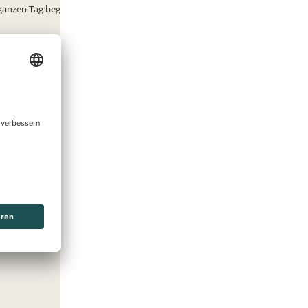
ganzen Tag begleiten.
UN Fleesensee bietet
nderyoga und
sorgt ein Slushy-Stand
und ihre
 zu Kinderpreisen.
Verfügung. Der
t erleben.
programm