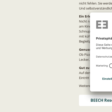
nicht fehlen. Sie wer
Und selbstverständlich
Ein Erlebnisbad für 
Nicht nur im BEECH R
am Kindertag mehr al
Schnuppertauchen bis 
mit kühlen Getränken. 
Begleitpersonen erhalt
Genuss für kleine 
Ob Pizza aus dem Stein
Lecker, unkompliziert,
Gut zu wissen:
Auf dem Gelände des 
Eintritt zum Kindertag
Weitere Information
BEECH Reso