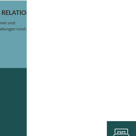
 RELATIONS
RESORTS
onen und
BEECH Resort Fleesensee
teilungen rund um BEECH.
BEECH Resort Boltenhagen
BEECH Resort Plauer See
e