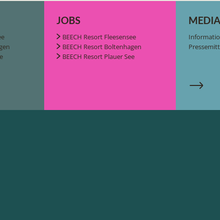
JOBS
MEDIA
ee
BEECH Resort Fleesensee
Informati
gen
BEECH Resort Boltenhagen
Pressemit
e
BEECH Resort Plauer See
BEECH Resort Fleesense